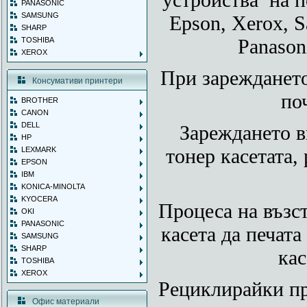
PANASONIC
SAMSUNG
Epson, Xerox, S
SHARP
Panason
TOSHIBA
XEROX
При зарежданет
Консумативи принтери
по
BROTHER
CANON
DELL
Зареждането в
HP
тонер касетата,
LEXMARK
EPSON
IBM
KONICA-MINOLTA
KYOCERA
Процеса на възс
OKI
PANASONIC
касета да печата
SAMSUNG
SHARP
кас
TOSHIBA
XEROX
Рециклирайки пр
Офис материали