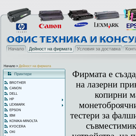
Начало
Дейност на фирмата
Условия за доставка
Конт
Начало
>
Дейност на фирмата
Фирмата е създа
Принтери
на лазерни при
BROTHER
CANON
копирни м
DELL
HP
монетоброячн
LEXMARK
EPSON
тестери за фалш
IBM
KONIKA-MINOLTA
съвместимик
KYOCERA
OKI
устройства на п