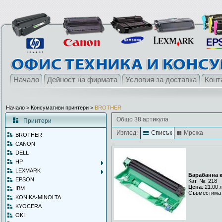
Начало
Дейност на фирмата
Условия за доставка
Конт
Начало
> Консумативи принтери >
BROTHER
Общо 38 артикула
Принтери
Изглед:
Списък
Мрежа
BROTHER
CANON
DELL
HP
LEXMARK
Барабанна к
EPSON
Кат. №: 218
Цена
: 21.00 
IBM
Съвместима 
KONIKA-MINOLTA
KYOCERA
OKI