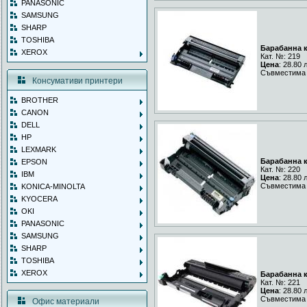
PANASONIC
SAMSUNG
SHARP
TOSHIBA
Барабанна к
XEROX
Кат. №: 219
Цена
: 28.80 
Съвместима 
Консумативи принтери
BROTHER
CANON
DELL
HP
LEXMARK
Барабанна к
EPSON
Кат. №: 220
IBM
Цена
: 28.80 
Съвместима 
KONICA-MINOLTA
KYOCERA
OKI
PANASONIC
SAMSUNG
SHARP
TOSHIBA
XEROX
Барабанна к
Кат. №: 221
Цена
: 28.80 
Съвместима 
Офис материали