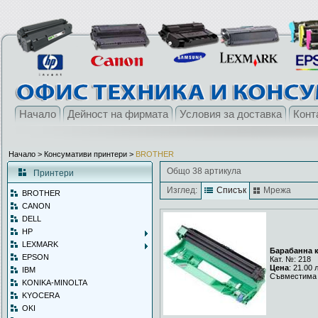
Начало
Дейност на фирмата
Условия за доставка
Конт
Начало
> Консумативи принтери >
BROTHER
Общо 38 артикула
Принтери
Изглед:
Списък
Мрежа
BROTHER
CANON
DELL
HP
LEXMARK
Барабанна к
EPSON
Кат. №: 218
Цена
: 21.00 
IBM
Съвместима 
KONIKA-MINOLTA
KYOCERA
OKI