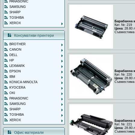
PANASONIC
SAMSUNG
SHARP
TOSHIBA
Барабанна к
XEROX
Кат. №: 219
Цена
: 28.80 
Съвместима 
Консумативи принтери
BROTHER
CANON
DELL
HP
LEXMARK
Барабанна к
EPSON
Кат. №: 220
IBM
Цена
: 28.80 
Съвместима 
KONICA-MINOLTA
KYOCERA
OKI
PANASONIC
SAMSUNG
SHARP
TOSHIBA
XEROX
Барабанна к
Кат. №: 221
Цена
: 28.80 
Съвместима 
Офис материали