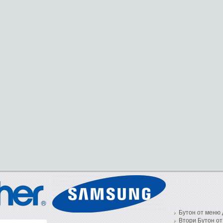
Бутон от меню 
Втори Бутон от