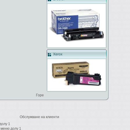
Xerox
Горе
Обслужване на клиенти
долу 1
 меню долу 1