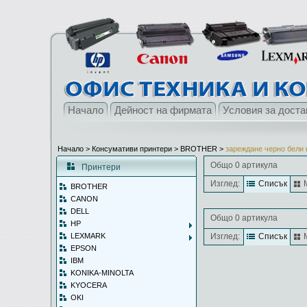
Начало
Дейност на фирмата
Условия за доста
Начало
> Консумативи принтери >
BROTHER
>
зареждане черно бели 
Общо 0 артикула
Принтери
Изглед:
Списък
BROTHER
CANON
DELL
Общо 0 артикула
HP
LEXMARK
Изглед:
Списък
EPSON
IBM
KONIKA-MINOLTA
KYOCERA
OKI