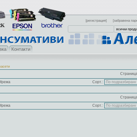
[регистрация]
[забравена пар
вка
Контакти
касети
Страница
Мрежа
Сорт.:
Страница
Мрежа
Сорт.: