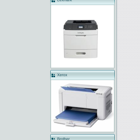
Lexmark
Xerox
Brother