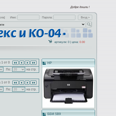
Добре дошли !
ола]
Име:
Парола:
артикули: 0 | цена:
0.00
 1 от 0
HP
По:
на стр.
 1 от 0
По:
на стр.
ББМ SB9