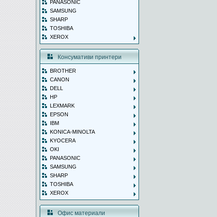
PANASONIC
SAMSUNG
SHARP
TOSHIBA
XEROX
Консумативи принтери
BROTHER
CANON
DELL
HP
LEXMARK
EPSON
IBM
KONICA-MINOLTA
KYOCERA
OKI
PANASONIC
SAMSUNG
SHARP
TOSHIBA
XEROX
Офис материали