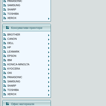
PANASONIC
SAMSUNG
SHARP
TOSHIBA
XEROX
Консумативи принтери
BROTHER
CANON
DELL
HP
LEXMARK
EPSON
IBM
KONICA-MINOLTA
KYOCERA
OKI
PANASONIC
SAMSUNG
SHARP
TOSHIBA
XEROX
Офис материали