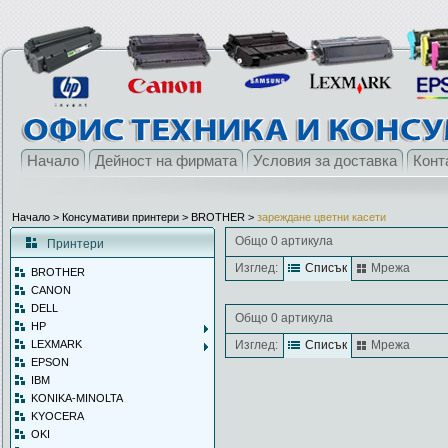
Начало
Дейност на фирмата
Условия за доставка
Конт
Начало
> Консумативи принтери >
BROTHER
>
зареждане цветни касети
Общо 0 артикула
Принтери
Изглед:
Списък
Мрежа
BROTHER
CANON
DELL
Общо 0 артикула
HP
LEXMARK
Изглед:
Списък
Мрежа
EPSON
IBM
KONIKA-MINOLTA
KYOCERA
OKI