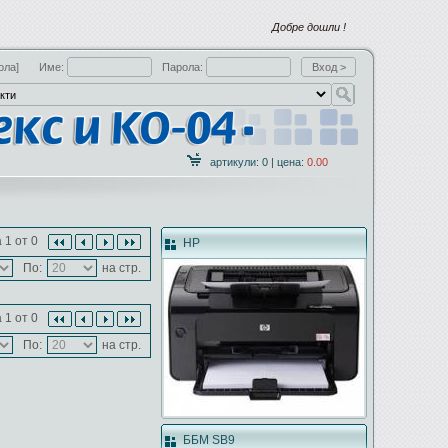
Добре дошли !
ола]
Име:
Парола:
артикули: 0 | цена:
0.00
 1 от 0
HP
По:
на стр.
 1 от 0
По:
на стр.
ББМ SB9