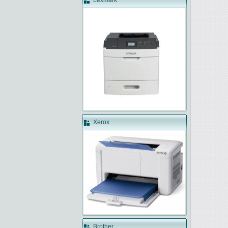
Lexmark
Xerox
Brother