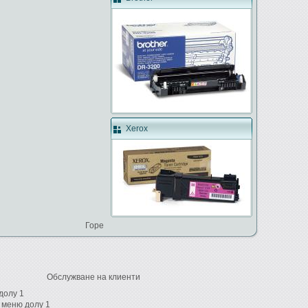
Xerox
Горе
Обслужване на клиенти
долу 1
 меню долу 1