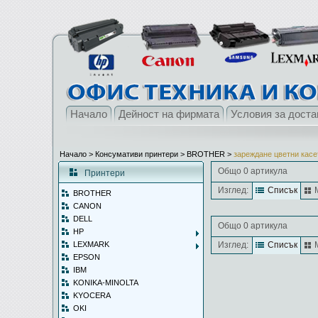
Начало
Дейност на фирмата
Условия за доста
Начало
> Консумативи принтери >
BROTHER
>
зареждане цветни касе
Общо 0 артикула
Принтери
Изглед:
Списък
BROTHER
CANON
DELL
Общо 0 артикула
HP
LEXMARK
Изглед:
Списък
EPSON
IBM
KONIKA-MINOLTA
KYOCERA
OKI