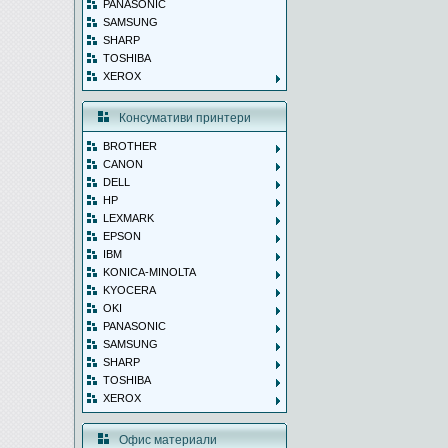
PANASONIC
SAMSUNG
SHARP
TOSHIBA
XEROX
Консумативи принтери
BROTHER
CANON
DELL
HP
LEXMARK
EPSON
IBM
KONICA-MINOLTA
KYOCERA
OKI
PANASONIC
SAMSUNG
SHARP
TOSHIBA
XEROX
Офис материали