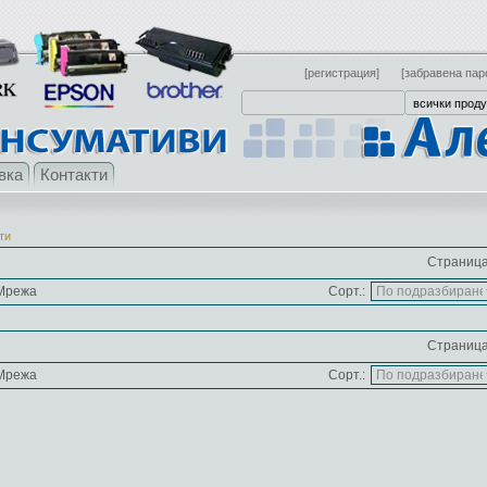
[регистрация]
[забравена пар
вка
Контакти
ти
Страница
Мрежа
Сорт.:
Страница
Мрежа
Сорт.: