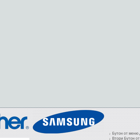
Бутон от меню 
Втори Бутон от