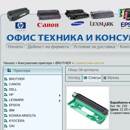
Начало
Дейност на фирмата
Условия за доставка
Конт
Начало
> Консумативи принтери >
BROTHER
>
съвместими касети
Общо 38 артикула
Принтери
Изглед:
Списък
Мрежа
BROTHER
CANON
DELL
HP
LEXMARK
Барабанна к
EPSON
Кат. №: 218
Цена
: 21.00 
IBM
Съвместима 
KONIKA-MINOLTA
KYOCERA
OKI