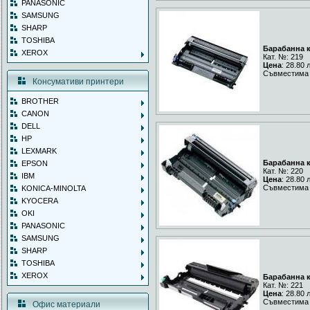
PANASONIC
SAMSUNG
SHARP
TOSHIBA
Барабанна к
XEROX
Кат. №: 219
Цена
: 28.80 
Съвместима 
Консумативи принтери
BROTHER
CANON
DELL
HP
LEXMARK
Барабанна к
EPSON
Кат. №: 220
IBM
Цена
: 28.80 
Съвместима 
KONICA-MINOLTA
KYOCERA
OKI
PANASONIC
SAMSUNG
SHARP
TOSHIBA
XEROX
Барабанна к
Кат. №: 221
Цена
: 28.80 
Съвместима 
Офис материали