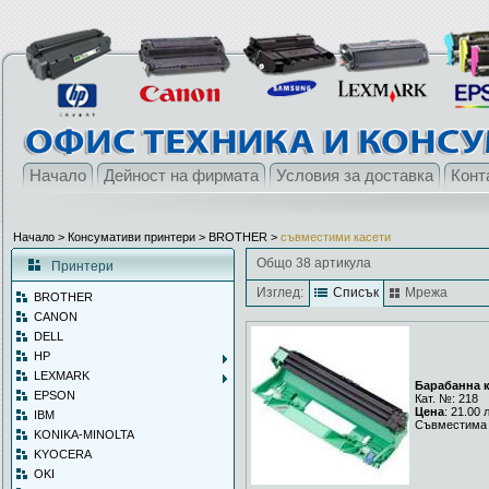
Начало
Дейност на фирмата
Условия за доставка
Конт
Начало
> Консумативи принтери >
BROTHER
>
съвместими касети
Общо 38 артикула
Принтери
Изглед:
Списък
Мрежа
BROTHER
CANON
DELL
HP
LEXMARK
Барабанна к
EPSON
Кат. №: 218
Цена
: 21.00 
IBM
Съвместима 
KONIKA-MINOLTA
KYOCERA
OKI