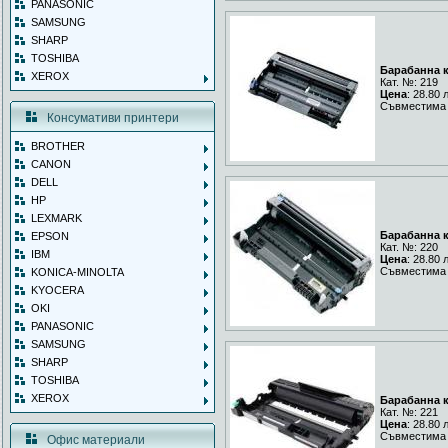
PANASONIC
SAMSUNG
SHARP
TOSHIBA
Барабанна к
XEROX
Кат. №: 219
Цена
: 28.80 
Съвместима 
Консумативи принтери
BROTHER
CANON
DELL
HP
LEXMARK
Барабанна к
EPSON
Кат. №: 220
IBM
Цена
: 28.80 
Съвместима 
KONICA-MINOLTA
KYOCERA
OKI
PANASONIC
SAMSUNG
SHARP
TOSHIBA
XEROX
Барабанна к
Кат. №: 221
Цена
: 28.80 
Съвместима 
Офис материали