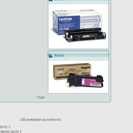
Xerox
Горе
Обслужване на клиенти
долу 1
 меню долу 1