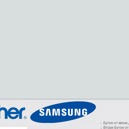
Бутон от меню 
Втори Бутон от