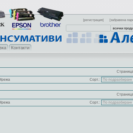
[регистрация]
[забравена пар
вка
Контакти
Страница
Мрежа
Сорт.:
Страница
Мрежа
Сорт.: