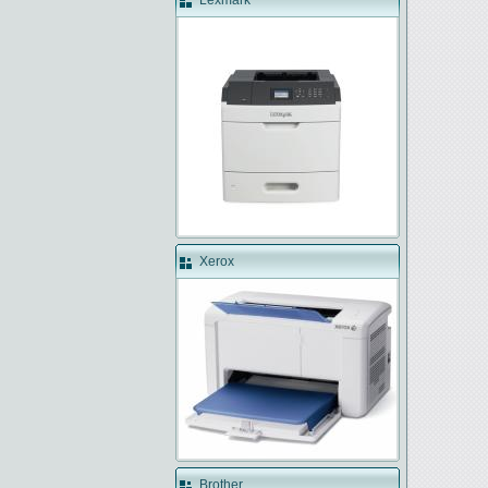
Lexmark
Xerox
Brother