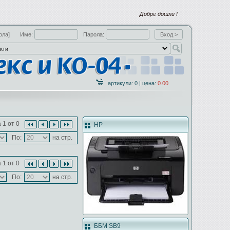
Добре дошли !
ола]
Име:
Парола:
артикули: 0 | цена:
0.00
 1 от 0
HP
По:
на стр.
 1 от 0
По:
на стр.
ББМ SB9