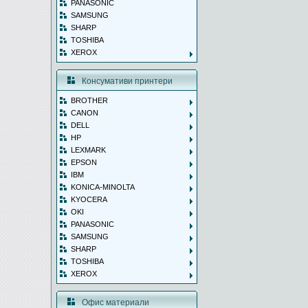
PANASONIC
SAMSUNG
SHARP
TOSHIBA
XEROX
Консумативи принтери
BROTHER
CANON
DELL
HP
LEXMARK
EPSON
IBM
KONICA-MINOLTA
KYOCERA
OKI
PANASONIC
SAMSUNG
SHARP
TOSHIBA
XEROX
Офис материали