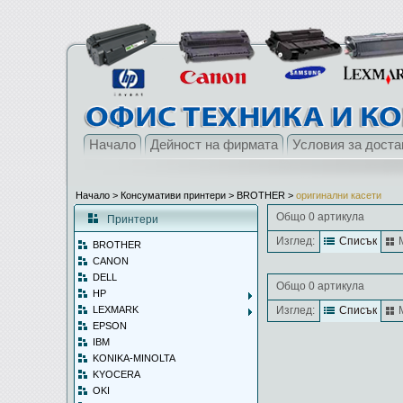
Начало
Дейност на фирмата
Условия за доста
Начало
> Консумативи принтери >
BROTHER
>
оригинални касети
Общо 0 артикула
Принтери
Изглед:
Списък
BROTHER
CANON
DELL
Общо 0 артикула
HP
LEXMARK
Изглед:
Списък
EPSON
IBM
KONIKA-MINOLTA
KYOCERA
OKI