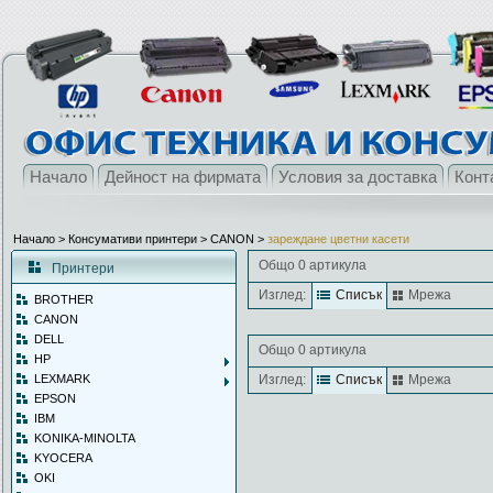
Начало
Дейност на фирмата
Условия за доставка
Конт
Начало
> Консумативи принтери >
CANON
>
зареждане цветни касети
Общо 0 артикула
Принтери
Изглед:
Списък
Мрежа
BROTHER
CANON
DELL
Общо 0 артикула
HP
LEXMARK
Изглед:
Списък
Мрежа
EPSON
IBM
KONIKA-MINOLTA
KYOCERA
OKI