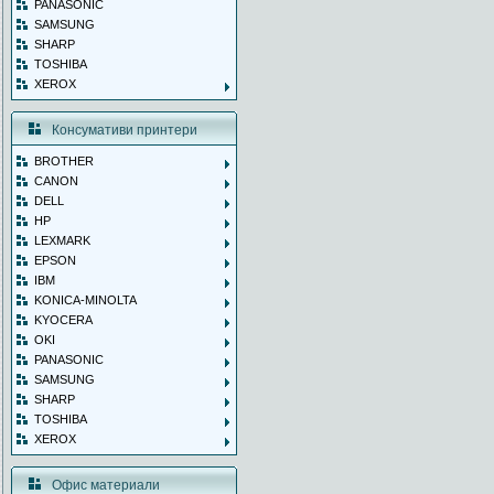
PANASONIC
SAMSUNG
SHARP
TOSHIBA
XEROX
Консумативи принтери
BROTHER
CANON
DELL
HP
LEXMARK
EPSON
IBM
KONICA-MINOLTA
KYOCERA
OKI
PANASONIC
SAMSUNG
SHARP
TOSHIBA
XEROX
Офис материали