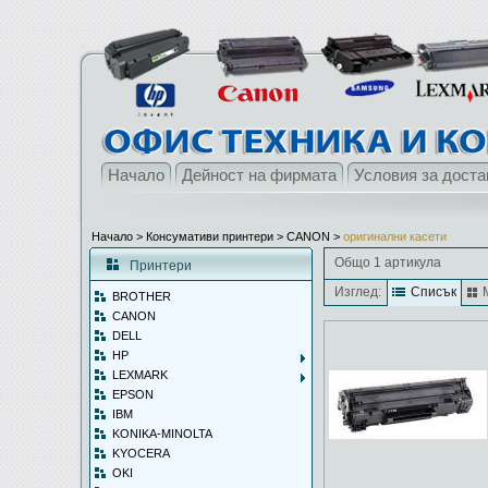
Начало
Дейност на фирмата
Условия за доста
Начало
> Консумативи принтери >
CANON
>
оригинални касети
Общо 1 артикула
Принтери
Изглед:
Списък
BROTHER
CANON
DELL
HP
LEXMARK
EPSON
IBM
KONIKA-MINOLTA
KYOCERA
OKI