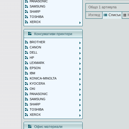
PANASONIC
SAMSUNG
Общо 1 артикула
SHARP
Изглед:
Списък
TOSHIBA
XEROX
Консумативи принтери
BROTHER
CANON
DELL
HP
LEXMARK
EPSON
IBM
KONICA-MINOLTA
KYOCERA
OKI
PANASONIC
SAMSUNG
SHARP
TOSHIBA
XEROX
Офис материали