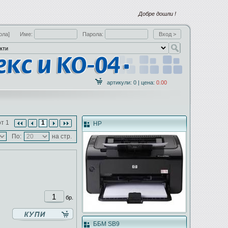
Добре дошли !
ола]
Име:
Парола:
артикули: 0 | цена:
0.00
т 1
1
HP
По:
на стр.
бр.
ББМ SB9