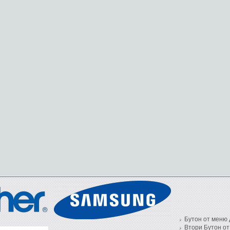
Бутон от меню 
Втори Бутон от