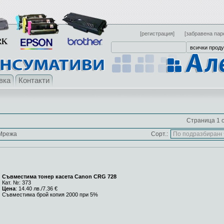
[регистрация]
[забравена пар
вка
Контакти
Страница 1 о
Мрежа
Сорт.:
Съвместима тонер касета Canon CRG 728
Кат. №: 373
Цена
: 14.40 лв./7.36 €
Съвместима брой копия 2000 при 5%