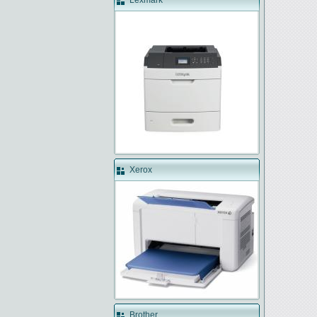
Lexmark
Xerox
Brother