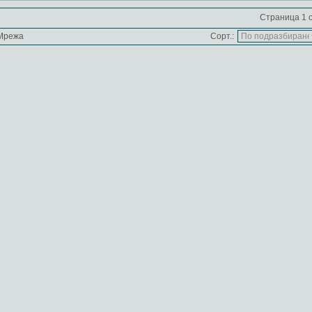
Страница 1 о
Мрежа
Сорт.: