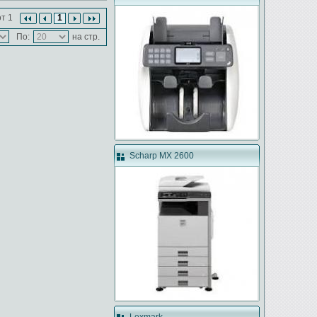
т 1
1
По:
на стр.
Scharp MX 2600