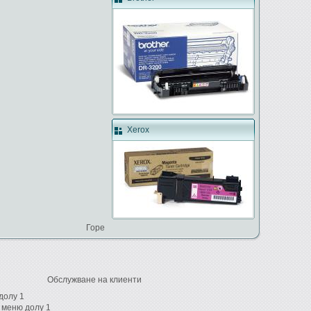
Xerox
Горе
Обслужване на клиенти
долу 1
 меню долу 1