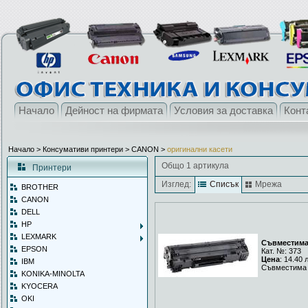
Начало
Дейност на фирмата
Условия за доставка
Конт
Начало
> Консумативи принтери >
CANON
>
оригинални касети
Общо 1 артикула
Принтери
Изглед:
Списък
Мрежа
BROTHER
CANON
DELL
HP
LEXMARK
Съвместима
EPSON
Кат. №: 373
Цена
: 14.40 
IBM
Съвместима 
KONIKA-MINOLTA
KYOCERA
OKI