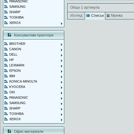
PANASONIC
SAMSUNG
Общо 1 артикула
SHARP
Изглед:
Списък
Мрежа
TOSHIBA
XEROX
Консумативи принтери
BROTHER
CANON
DELL
HP
LEXMARK
EPSON
IBM
KONICA-MINOLTA
KYOCERA
OKI
PANASONIC
SAMSUNG
SHARP
TOSHIBA
XEROX
Офис материали