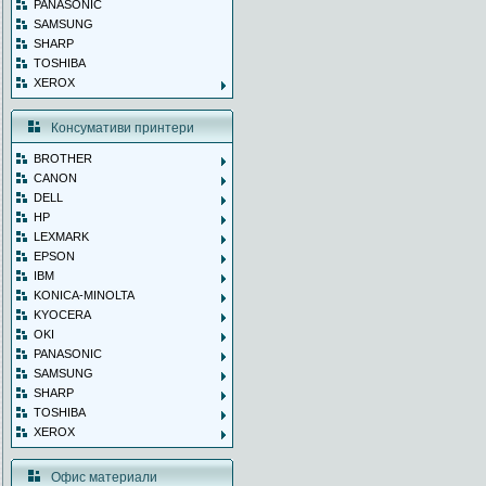
PANASONIC
SAMSUNG
SHARP
TOSHIBA
XEROX
Консумативи принтери
BROTHER
CANON
DELL
HP
LEXMARK
EPSON
IBM
KONICA-MINOLTA
KYOCERA
OKI
PANASONIC
SAMSUNG
SHARP
TOSHIBA
XEROX
Офис материали