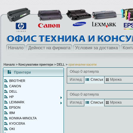
Начало
Дейност на фирмата
Условия за доставка
Конт
Начало
> Консумативи принтери >
DELL
>
оригинални касети
Общо 0 артикула
Принтери
Изглед:
Списък
Мрежа
BROTHER
CANON
DELL
Общо 0 артикула
HP
LEXMARK
Изглед:
Списък
Мрежа
EPSON
IBM
KONIKA-MINOLTA
KYOCERA
OKI