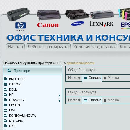
Начало
Дейност на фирмата
Условия за доставка
Конт
Начало
> Консумативи принтери >
DELL
>
оригинални касети
Общо 0 артикула
Принтери
Изглед:
Списък
Мрежа
BROTHER
CANON
DELL
Общо 0 артикула
HP
LEXMARK
Изглед:
Списък
Мрежа
EPSON
IBM
KONIKA-MINOLTA
KYOCERA
OKI