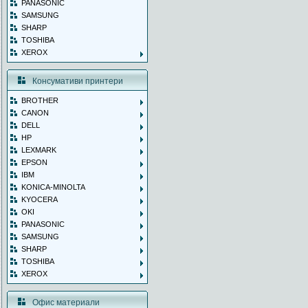
PANASONIC
SAMSUNG
SHARP
TOSHIBA
XEROX
Консумативи принтери
BROTHER
CANON
DELL
HP
LEXMARK
EPSON
IBM
KONICA-MINOLTA
KYOCERA
OKI
PANASONIC
SAMSUNG
SHARP
TOSHIBA
XEROX
Офис материали