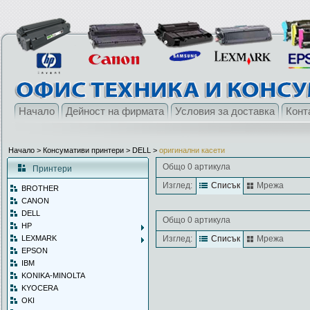
Начало
Дейност на фирмата
Условия за доставка
Конт
Начало
> Консумативи принтери >
DELL
>
оригинални касети
Общо 0 артикула
Принтери
Изглед:
Списък
Мрежа
BROTHER
CANON
DELL
Общо 0 артикула
HP
LEXMARK
Изглед:
Списък
Мрежа
EPSON
IBM
KONIKA-MINOLTA
KYOCERA
OKI