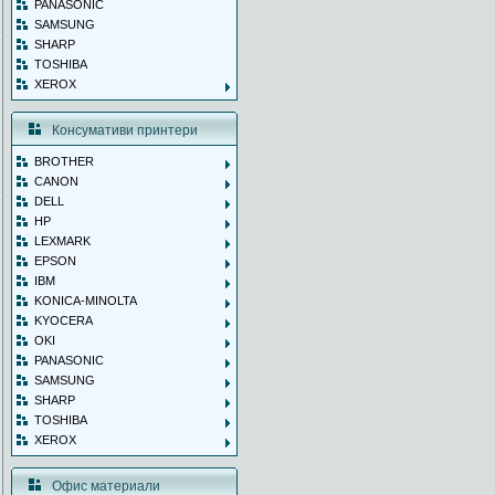
PANASONIC
SAMSUNG
SHARP
TOSHIBA
XEROX
Консумативи принтери
BROTHER
CANON
DELL
HP
LEXMARK
EPSON
IBM
KONICA-MINOLTA
KYOCERA
OKI
PANASONIC
SAMSUNG
SHARP
TOSHIBA
XEROX
Офис материали