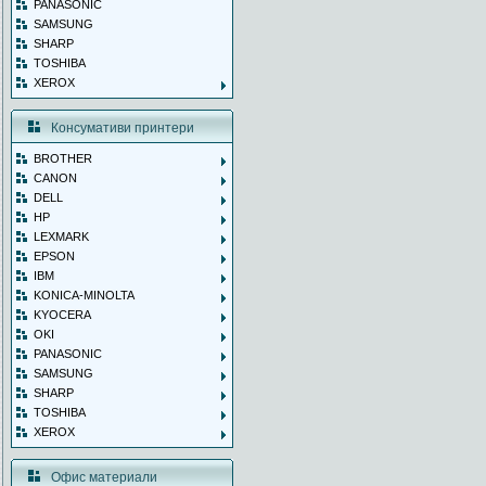
PANASONIC
SAMSUNG
SHARP
TOSHIBA
XEROX
Консумативи принтери
BROTHER
CANON
DELL
HP
LEXMARK
EPSON
IBM
KONICA-MINOLTA
KYOCERA
OKI
PANASONIC
SAMSUNG
SHARP
TOSHIBA
XEROX
Офис материали