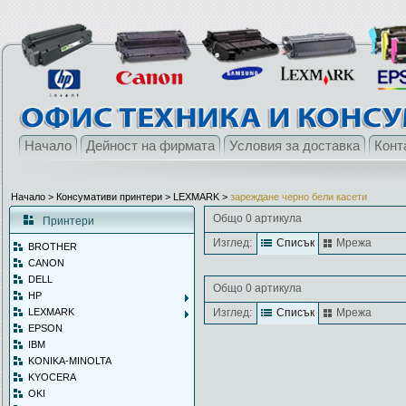
Начало
Дейност на фирмата
Условия за доставка
Конт
Начало
> Консумативи принтери >
LEXMARK
>
зареждане черно бели касети
Общо 0 артикула
Принтери
Изглед:
Списък
Мрежа
BROTHER
CANON
DELL
Общо 0 артикула
HP
LEXMARK
Изглед:
Списък
Мрежа
EPSON
IBM
KONIKA-MINOLTA
KYOCERA
OKI