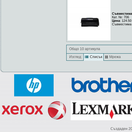
Съвместима 
Кат. №: 706
Цена
: 124.50
Съвместима 
Общо 10 артикула
Изглед:
Списък
Мрежа
Създаден 2