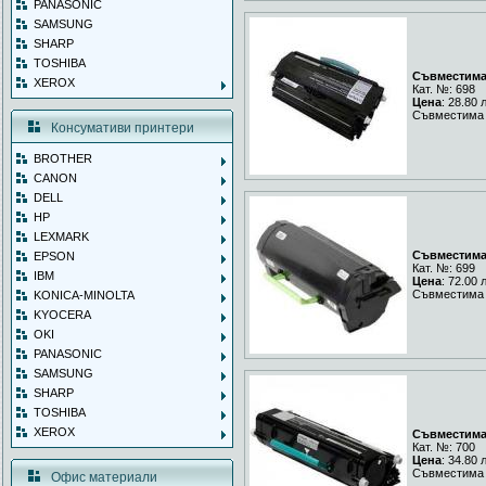
PANASONIC
SAMSUNG
SHARP
TOSHIBA
Съвместима 
XEROX
Кат. №: 698
Цена
: 28.80 
Съвместима 
Консумативи принтери
BROTHER
CANON
DELL
HP
LEXMARK
Съвместима 
EPSON
Кат. №: 699
IBM
Цена
: 72.00 
Съвместима 
KONICA-MINOLTA
KYOCERA
OKI
PANASONIC
SAMSUNG
SHARP
TOSHIBA
XEROX
Съвместима 
Кат. №: 700
Цена
: 34.80 
Съвместима 
Офис материали