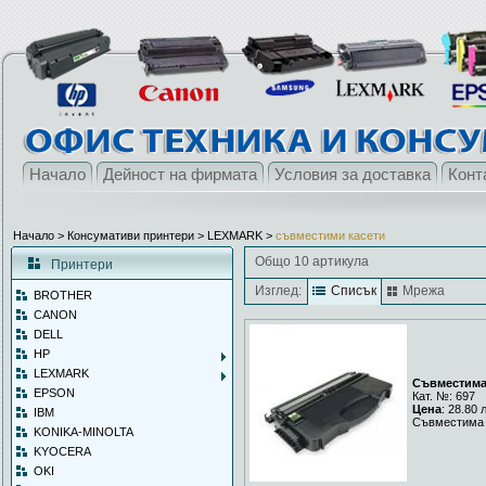
Начало
Дейност на фирмата
Условия за доставка
Конт
Начало
> Консумативи принтери >
LEXMARK
>
съвместими касети
Общо 10 артикула
Принтери
Изглед:
Списък
Мрежа
BROTHER
CANON
DELL
HP
LEXMARK
Съвместима 
EPSON
Кат. №: 697
Цена
: 28.80 
IBM
Съвместима 
KONIKA-MINOLTA
KYOCERA
OKI