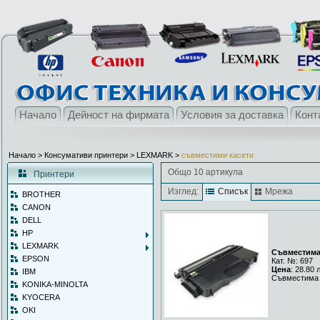
Начало
Дейност на фирмата
Условия за доставка
Конт
Начало
> Консумативи принтери >
LEXMARK
>
съвместими касети
Общо 10 артикула
Принтери
Изглед:
Списък
Мрежа
BROTHER
CANON
DELL
HP
LEXMARK
Съвместима 
EPSON
Кат. №: 697
Цена
: 28.80 
IBM
Съвместима 
KONIKA-MINOLTA
KYOCERA
OKI