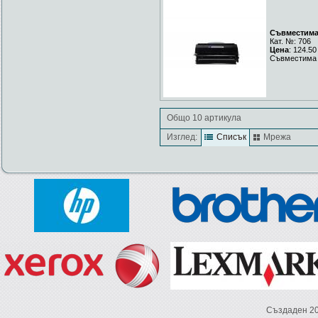
Съвместима 
Кат. №: 706
Цена
: 124.50
Съвместима 
Общо 10 артикула
Изглед:
Списък
Мрежа
Създаден 2