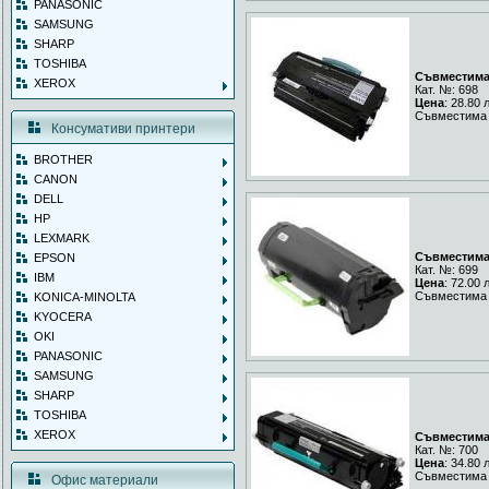
PANASONIC
SAMSUNG
SHARP
TOSHIBA
Съвместима 
XEROX
Кат. №: 698
Цена
: 28.80 
Съвместима 
Консумативи принтери
BROTHER
CANON
DELL
HP
LEXMARK
Съвместима 
EPSON
Кат. №: 699
IBM
Цена
: 72.00 
Съвместима 
KONICA-MINOLTA
KYOCERA
OKI
PANASONIC
SAMSUNG
SHARP
TOSHIBA
XEROX
Съвместима 
Кат. №: 700
Цена
: 34.80 
Съвместима 
Офис материали