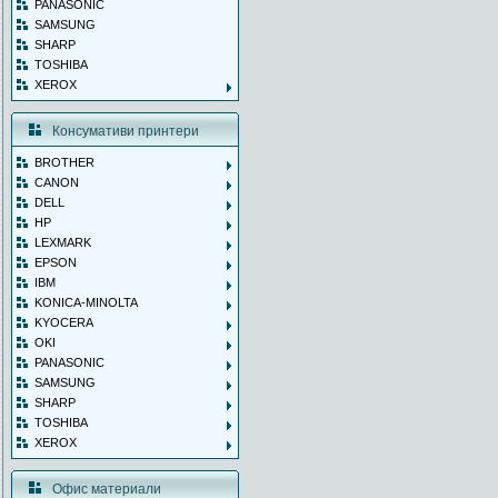
PANASONIC
SAMSUNG
SHARP
TOSHIBA
XEROX
Консумативи принтери
BROTHER
CANON
DELL
HP
LEXMARK
EPSON
IBM
KONICA-MINOLTA
KYOCERA
OKI
PANASONIC
SAMSUNG
SHARP
TOSHIBA
XEROX
Офис материали