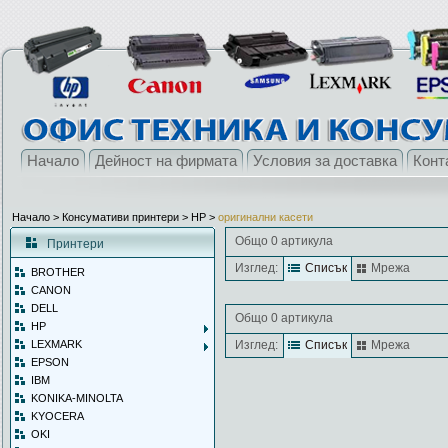
Начало
Дейност на фирмата
Условия за доставка
Конт
Начало
> Консумативи принтери >
HP
>
оригинални касети
Общо 0 артикула
Принтери
Изглед:
Списък
Мрежа
BROTHER
CANON
DELL
Общо 0 артикула
HP
LEXMARK
Изглед:
Списък
Мрежа
EPSON
IBM
KONIKA-MINOLTA
KYOCERA
OKI