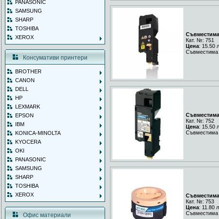
PANASONIC
SAMSUNG
SHARP
TOSHIBA
Съвместима 
XEROX
Кат. №: 751
Цена
: 15.50 
Съвместима 
Консумативи принтери
BROTHER
CANON
DELL
HP
LEXMARK
Съвместима 
EPSON
Кат. №: 752
IBM
Цена
: 15.50 
Съвместима 
KONICA-MINOLTA
KYOCERA
OKI
PANASONIC
SAMSUNG
SHARP
TOSHIBA
XEROX
Съвместима
Кат. №: 753
Цена
: 11.80 
Съвместима 
Офис материали