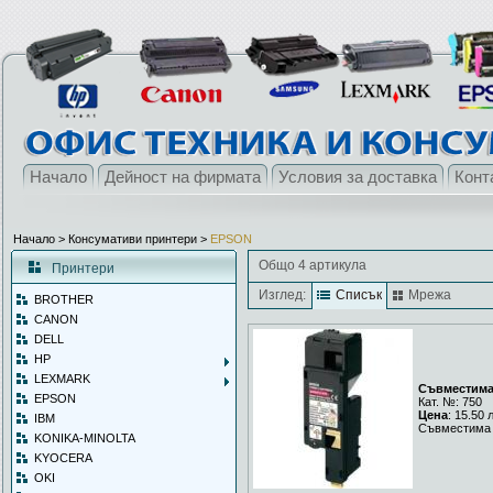
Начало
Дейност на фирмата
Условия за доставка
Конт
Начало
> Консумативи принтери >
EPSON
Общо 4 артикула
Принтери
Изглед:
Списък
Мрежа
BROTHER
CANON
DELL
HP
LEXMARK
Съвместима
EPSON
Кат. №: 750
Цена
: 15.50 
IBM
Съвместима 
KONIKA-MINOLTA
KYOCERA
OKI