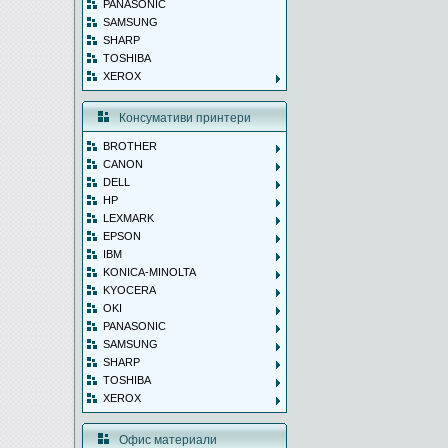
PANASONIC
SAMSUNG
SHARP
TOSHIBA
XEROX
Консумативи принтери
BROTHER
CANON
DELL
HP
LEXMARK
EPSON
IBM
KONICA-MINOLTA
KYOCERA
OKI
PANASONIC
SAMSUNG
SHARP
TOSHIBA
XEROX
Офис материали