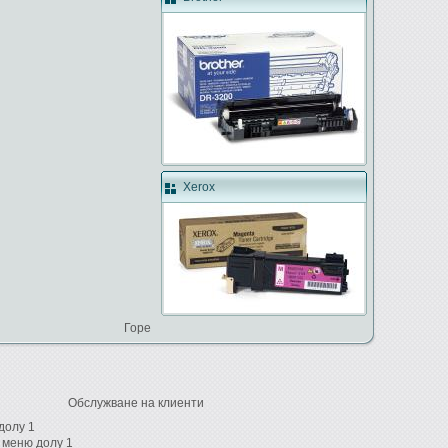
Xerox
Горе
Обслужване на клиенти
долу 1
 меню долу 1