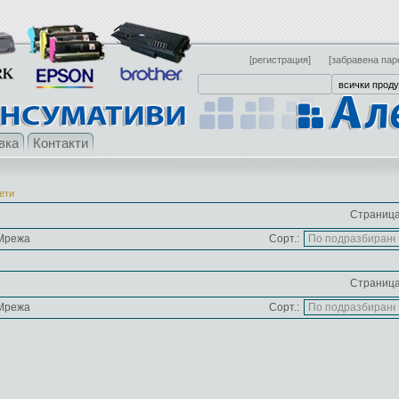
[регистрация]
[забравена пар
вка
Контакти
ети
Страница
Мрежа
Сорт.:
Страница
Мрежа
Сорт.: