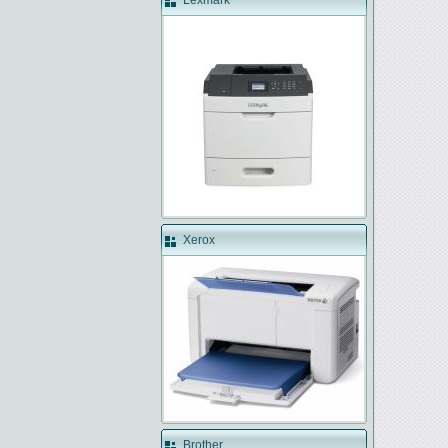
Lexmark
Xerox
Brother