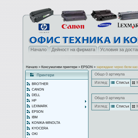
Начало
Дейност на фирмата
Условия за доста
Начало
> Консумативи принтери >
EPSON
>
зареждане черно бели кас
Общо 0 артикула
Принтери
Изглед:
Списък
BROTHER
CANON
DELL
Общо 0 артикула
HP
LEXMARK
Изглед:
Списък
EPSON
IBM
KONIKA-MINOLTA
KYOCERA
OKI