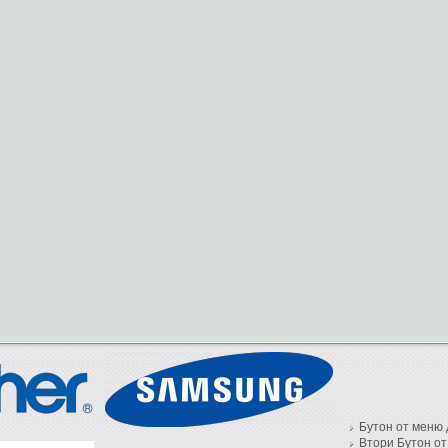
Бутон от меню 
Втори Бутон от