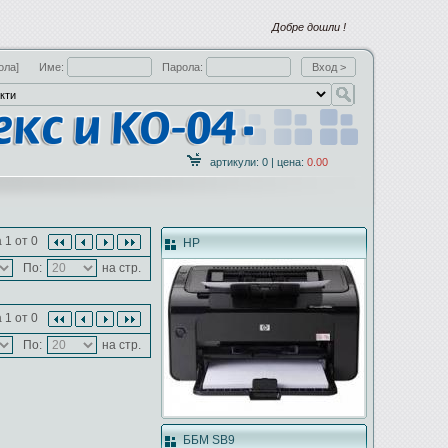
Добре дошли !
ола]
Име:
Парола:
артикули: 0 | цена:
0.00
 1 от 0
HP
По:
на стр.
 1 от 0
По:
на стр.
ББМ SB9