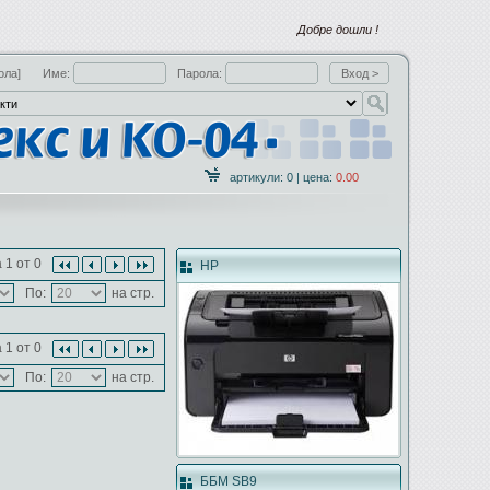
Добре дошли !
ола]
Име:
Парола:
артикули: 0 | цена:
0.00
 1 от 0
HP
По:
на стр.
 1 от 0
По:
на стр.
ББМ SB9