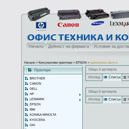
Начало
Дейност на фирмата
Условия за доста
Начало
> Консумативи принтери >
EPSON
>
оригинални касети
Общо 0 артикула
Принтери
Изглед:
Списък
BROTHER
CANON
DELL
Общо 0 артикула
HP
LEXMARK
Изглед:
Списък
EPSON
IBM
KONIKA-MINOLTA
KYOCERA
OKI