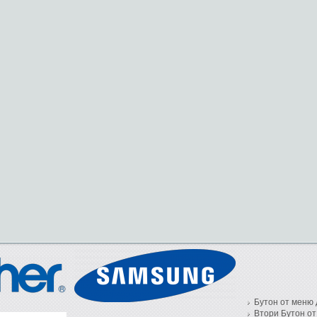
Бутон от меню 
Втори Бутон от