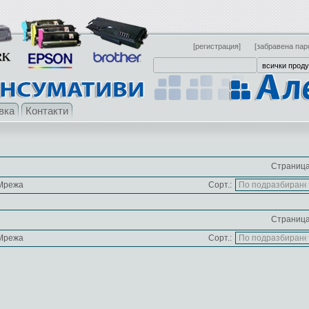
[регистрация]
[забравена пар
вка
Контакти
Страница
Мрежа
Сорт.:
Страница
Мрежа
Сорт.: