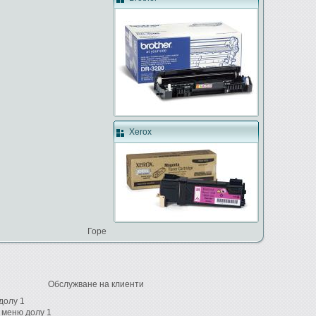
Xerox
Горе
Обслужване на клиенти
долу 1
 меню долу 1