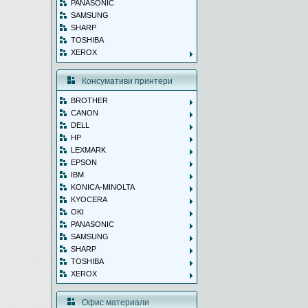
PANASONIC
SAMSUNG
SHARP
TOSHIBA
XEROX
Консумативи принтери
BROTHER
CANON
DELL
HP
LEXMARK
EPSON
IBM
KONICA-MINOLTA
KYOCERA
OKI
PANASONIC
SAMSUNG
SHARP
TOSHIBA
XEROX
Офис материали