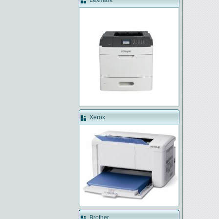
Lexmark
Xerox
Brother