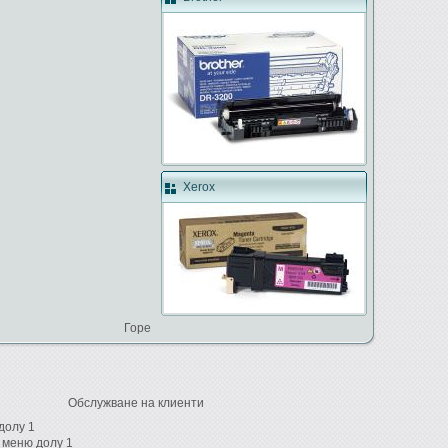
Xerox
Горе
Обслужване на клиенти
долу 1
 меню долу 1