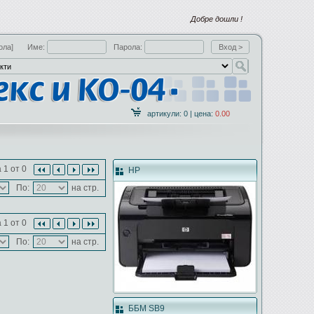
Добре дошли !
ола]
Име:
Парола:
артикули: 0 | цена:
0.00
 1 от 0
HP
По:
на стр.
 1 от 0
По:
на стр.
ББМ SB9