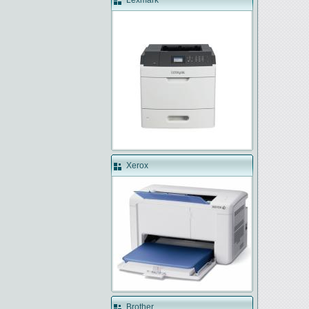
Lexmark
Xerox
Brother