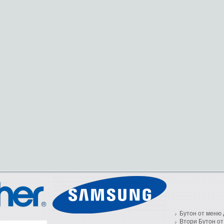
Бутон от меню 
Втори Бутон от