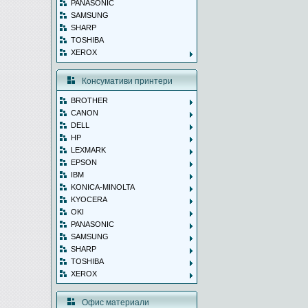
PANASONIC
SAMSUNG
SHARP
TOSHIBA
XEROX
Консумативи принтери
BROTHER
CANON
DELL
HP
LEXMARK
EPSON
IBM
KONICA-MINOLTA
KYOCERA
OKI
PANASONIC
SAMSUNG
SHARP
TOSHIBA
XEROX
Офис материали