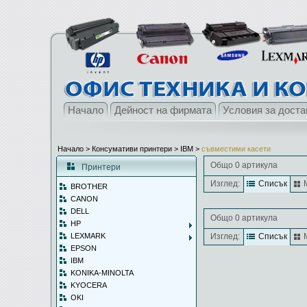
Начало
Дейност на фирмата
Условия за доста
Начало
> Консумативи принтери >
IBM
>
съвместими касети
Общо 0 артикула
Принтери
Изглед:
Списък
BROTHER
CANON
DELL
Общо 0 артикула
HP
LEXMARK
Изглед:
Списък
EPSON
IBM
KONIKA-MINOLTA
KYOCERA
OKI