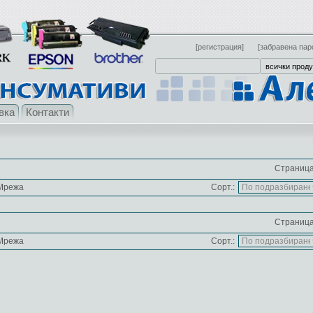
[регистрация]
[забравена пар
вка
Контакти
Страница
Мрежа
Сорт.:
Страница
Мрежа
Сорт.: