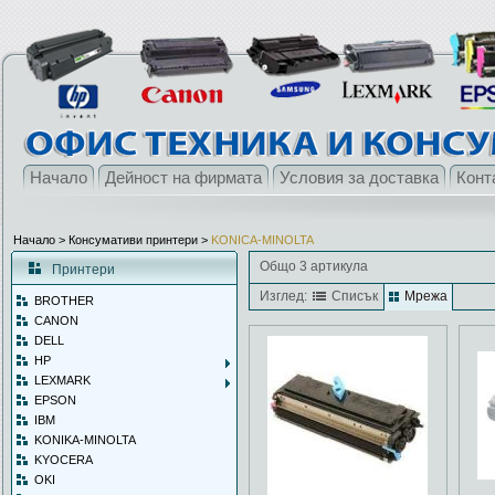
Начало
Дейност на фирмата
Условия за доставка
Конт
Начало
> Консумативи принтери >
KONICA-MINOLTA
Общо 3 артикула
Принтери
Изглед:
Списък
Мрежа
BROTHER
CANON
DELL
HP
LEXMARK
EPSON
IBM
KONIKA-MINOLTA
KYOCERA
OKI