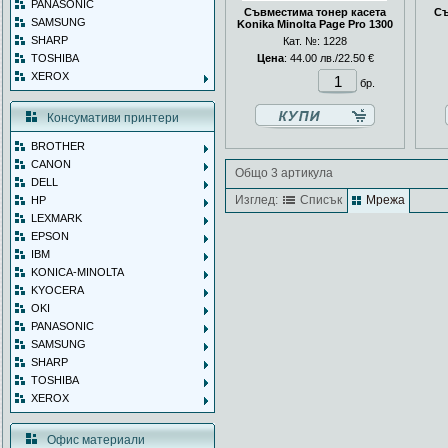
PANASONIC
Съвместима тонер касета
Съ
SAMSUNG
Konika Minolta Page Pro 1300
SHARP
Кат. №: 1228
TOSHIBA
Цена
: 44.00 лв./22.50 €
XEROX
бр.
Консумативи принтери
BROTHER
CANON
Общо 3 артикула
DELL
Изглед:
Списък
Мрежа
HP
LEXMARK
EPSON
IBM
KONICA-MINOLTA
KYOCERA
OKI
PANASONIC
SAMSUNG
SHARP
TOSHIBA
XEROX
Офис материали