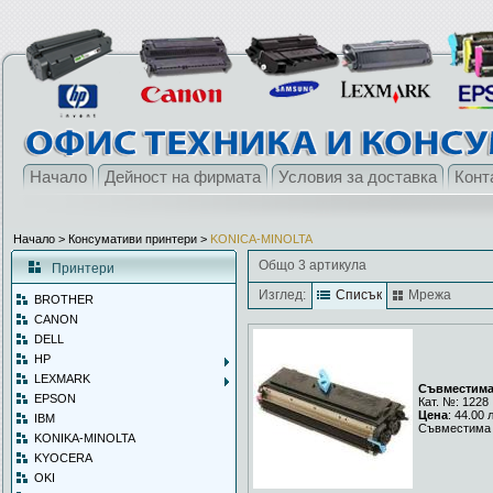
Начало
Дейност на фирмата
Условия за доставка
Конт
Начало
> Консумативи принтери >
KONICA-MINOLTA
Общо 3 артикула
Принтери
Изглед:
Списък
Мрежа
BROTHER
CANON
DELL
HP
LEXMARK
Съвместима 
EPSON
Кат. №: 1228
Цена
: 44.00 
IBM
Съвместима 
KONIKA-MINOLTA
KYOCERA
OKI