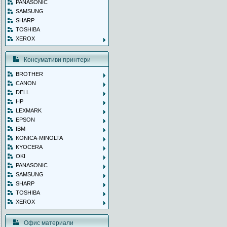
PANASONIC
SAMSUNG
SHARP
TOSHIBA
XEROX
Консумативи принтери
BROTHER
CANON
DELL
HP
LEXMARK
EPSON
IBM
KONICA-MINOLTA
KYOCERA
OKI
PANASONIC
SAMSUNG
SHARP
TOSHIBA
XEROX
Офис материали