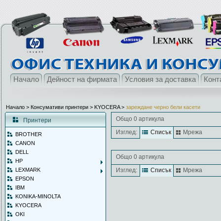
Начало
Дейност на фирмата
Условия за доставка
Конт
Начало
> Консумативи принтери >
KYOCERA
>
зареждане черно бели касети
Общо 0 артикула
Принтери
Изглед:
Списък
Мрежа
BROTHER
CANON
DELL
Общо 0 артикула
HP
LEXMARK
Изглед:
Списък
Мрежа
EPSON
IBM
KONIKA-MINOLTA
KYOCERA
OKI