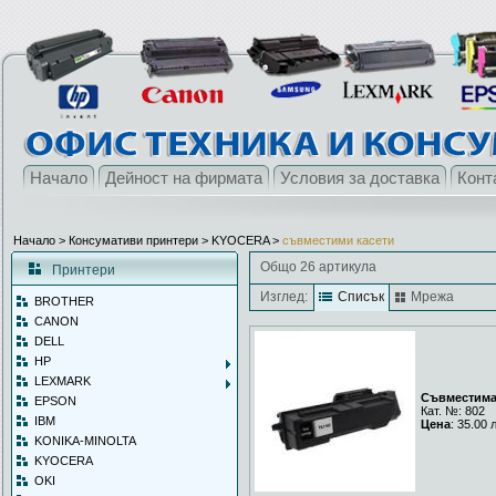
Начало
Дейност на фирмата
Условия за доставка
Конт
Начало
> Консумативи принтери >
KYOCERA
>
съвместими касети
Общо 26 артикула
Принтери
Изглед:
Списък
Мрежа
BROTHER
CANON
DELL
HP
LEXMARK
Съвместима 
EPSON
Кат. №: 802
IBM
Цена
: 35.00 
KONIKA-MINOLTA
KYOCERA
OKI