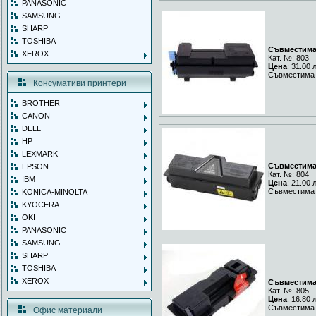
PANASONIC
SAMSUNG
SHARP
TOSHIBA
Съвместима 
XEROX
Кат. №: 803
Цена
: 31.00 
Съвместима 
Консумативи принтери
BROTHER
CANON
DELL
HP
LEXMARK
Съвместима 
EPSON
Кат. №: 804
IBM
Цена
: 21.00 
Съвместима 
KONICA-MINOLTA
KYOCERA
OKI
PANASONIC
SAMSUNG
SHARP
TOSHIBA
XEROX
Съвместима 
Кат. №: 805
Цена
: 16.80 
Съвместима 
Офис материали