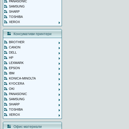
PANASONIC
SAMSUNG
SHARP
TOSHIBA
XEROX
Консумативи принтери
BROTHER
CANON
DELL
HP
LEXMARK
EPSON
IBM
KONICA-MINOLTA
KYOCERA
OKI
PANASONIC
SAMSUNG
SHARP
TOSHIBA
XEROX
Офис материали