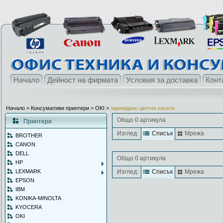
Начало
Дейност на фирмата
Условия за доставка
Конт
Начало
> Консумативи принтери >
OKI
>
зареждане цветни касети
Общо 0 артикула
Принтери
Изглед:
Списък
Мрежа
BROTHER
CANON
DELL
Общо 0 артикула
HP
LEXMARK
Изглед:
Списък
Мрежа
EPSON
IBM
KONIKA-MINOLTA
KYOCERA
OKI