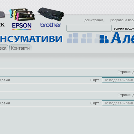
[регистрация]
[забравена пар
вка
Контакти
Страница
Мрежа
Сорт.:
Страница
Мрежа
Сорт.: