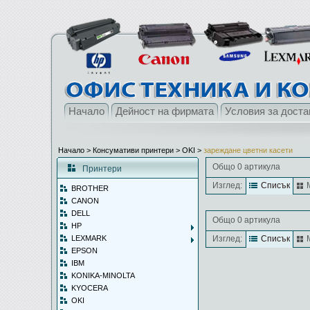
Начало
Дейност на фирмата
Условия за доста
Начало
> Консумативи принтери >
OKI
>
зареждане цветни касети
Общо 0 артикула
Принтери
Изглед:
Списък
BROTHER
CANON
DELL
Общо 0 артикула
HP
LEXMARK
Изглед:
Списък
EPSON
IBM
KONIKA-MINOLTA
KYOCERA
OKI