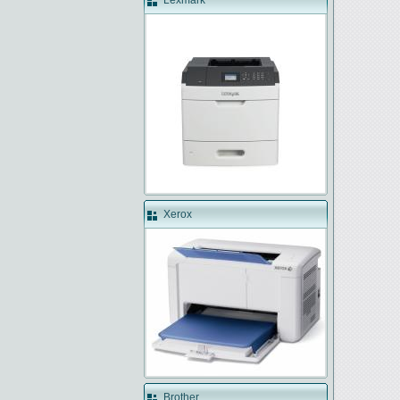
Lexmark
Xerox
Brother