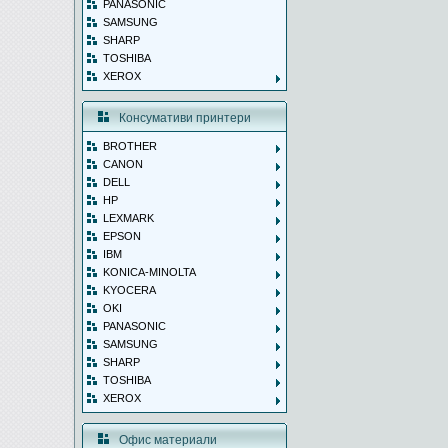
PANASONIC
SAMSUNG
SHARP
TOSHIBA
XEROX
Консумативи принтери
BROTHER
CANON
DELL
HP
LEXMARK
EPSON
IBM
KONICA-MINOLTA
KYOCERA
OKI
PANASONIC
SAMSUNG
SHARP
TOSHIBA
XEROX
Офис материали