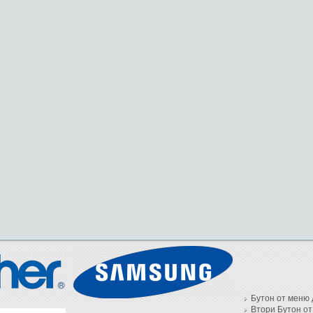
Бутон от меню 
Втори Бутон от