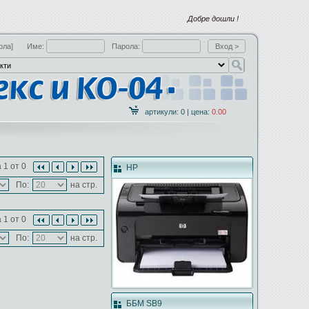
Добре дошли !
ола]
Име:
Парола:
артикули: 0 | цена:
0.00
 1 от 0
HP
По:
на стр.
 1 от 0
По:
на стр.
ББМ SB9