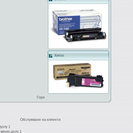
Xerox
Горе
Обслужване на клиенти
долу 1
 меню долу 1