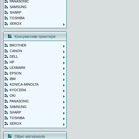
PANASONIC
SAMSUNG
SHARP
TOSHIBA
XEROX
Консумативи принтери
BROTHER
CANON
DELL
HP
LEXMARK
EPSON
IBM
KONICA-MINOLTA
KYOCERA
OKI
PANASONIC
SAMSUNG
SHARP
TOSHIBA
XEROX
Офис материали