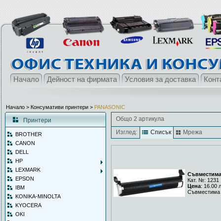
Начало
Дейност на фирмата
Условия за доставка
Конт
Начало
> Консумативи принтери >
PANASONIC
Общо 2 артикула
Принтери
Изглед:
Списък
Мрежа
BROTHER
CANON
DELL
HP
LEXMARK
Съвместима 
EPSON
Кат. №: 1231
Цена
: 16.00 
IBM
Съвместима 
KONIKA-MINOLTA
KYOCERA
OKI