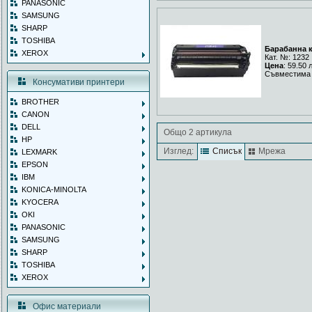
PANASONIC
SAMSUNG
SHARP
TOSHIBA
Барабанна к
XEROX
Кат. №: 1232
Цена
: 59.50 
Съвместима 
Консумативи принтери
BROTHER
CANON
DELL
Общо 2 артикула
HP
Изглед:
Списък
Мрежа
LEXMARK
EPSON
IBM
KONICA-MINOLTA
KYOCERA
OKI
PANASONIC
SAMSUNG
SHARP
TOSHIBA
XEROX
Офис материали