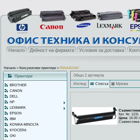
Начало
Дейност на фирмата
Условия за доставка
Конт
Начало
> Консумативи принтери >
PANASONIC
Общо 2 артикула
Принтери
Изглед:
Списък
Мрежа
BROTHER
CANON
DELL
HP
LEXMARK
Съвместима 
EPSON
Кат. №: 1231
Цена
: 16.00 
IBM
Съвместима 
KONIKA-MINOLTA
KYOCERA
OKI