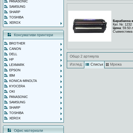
PANASONIC
SAMSUNG
SHARP
TOSHIBA
Барабанна к
XEROX
Кат. №: 1232
Цена
: 59.50 
Съвместима 
Консумативи принтери
BROTHER
CANON
DELL
Общо 2 артикула
HP
Изглед:
Списък
Мрежа
LEXMARK
EPSON
IBM
KONICA-MINOLTA
KYOCERA
OKI
PANASONIC
SAMSUNG
SHARP
TOSHIBA
XEROX
Офис материали