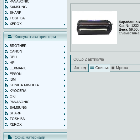
PANASONIC
SAMSUNG
SHARP
TOSHIBA
Барабанна к
XEROX
Кат. №: 1232
Цена
: 59.50 
Съвместима 
Консумативи принтери
BROTHER
CANON
DELL
Общо 2 артикула
HP
Изглед:
Списък
Мрежа
LEXMARK
EPSON
IBM
KONICA-MINOLTA
KYOCERA
OKI
PANASONIC
SAMSUNG
SHARP
TOSHIBA
XEROX
Офис материали