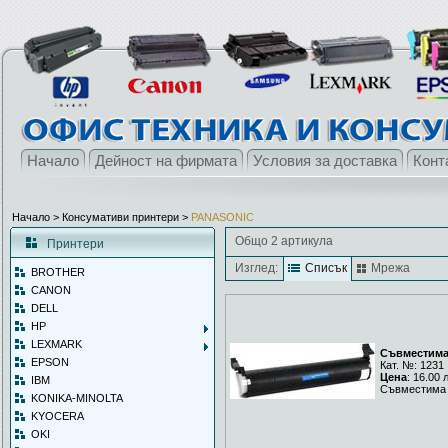
Начало
Дейност на фирмата
Условия за доставка
Конт
Начало
> Консумативи принтери >
PANASONIC
Общо 2 артикула
Принтери
Изглед:
Списък
Мрежа
BROTHER
CANON
DELL
HP
LEXMARK
Съвместима 
EPSON
Кат. №: 1231
Цена
: 16.00 
IBM
Съвместима 
KONIKA-MINOLTA
KYOCERA
OKI