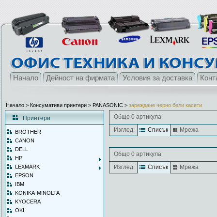
Начало
Дейност на фирмата
Условия за доставка
Конт
Начало
> Консумативи принтери >
PANASONIC
>
зареждане черно бели касети
Общо 0 артикула
Принтери
Изглед:
Списък
Мрежа
BROTHER
CANON
DELL
Общо 0 артикула
HP
LEXMARK
Изглед:
Списък
Мрежа
EPSON
IBM
KONIKA-MINOLTA
KYOCERA
OKI