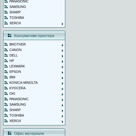
PANASONIC
SAMSUNG
SHARP
TOSHIBA
XEROX
Консумативи принтери
BROTHER
CANON
DELL
HP
LEXMARK
EPSON
IBM
KONICA-MINOLTA
KYOCERA
OKI
PANASONIC
SAMSUNG
SHARP
TOSHIBA
XEROX
Офис материали