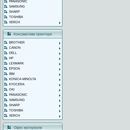
PANASONIC
SAMSUNG
SHARP
TOSHIBA
XEROX
Консумативи принтери
BROTHER
CANON
DELL
HP
LEXMARK
EPSON
IBM
KONICA-MINOLTA
KYOCERA
OKI
PANASONIC
SAMSUNG
SHARP
TOSHIBA
XEROX
Офис материали