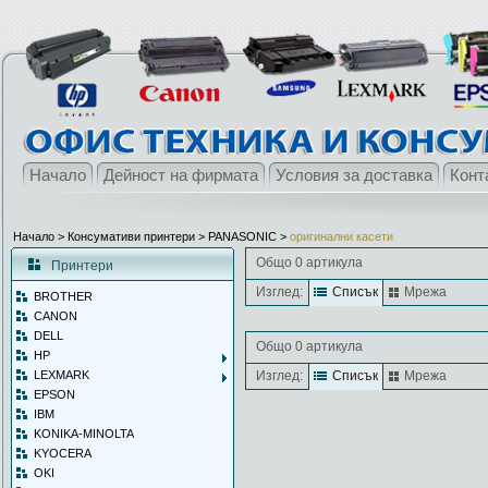
Начало
Дейност на фирмата
Условия за доставка
Конт
Начало
> Консумативи принтери >
PANASONIC
>
оригинални касети
Общо 0 артикула
Принтери
Изглед:
Списък
Мрежа
BROTHER
CANON
DELL
Общо 0 артикула
HP
LEXMARK
Изглед:
Списък
Мрежа
EPSON
IBM
KONIKA-MINOLTA
KYOCERA
OKI