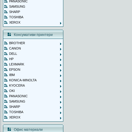
PANASONIC
SAMSUNG
SHARP
TOSHIBA
XEROX
Консумативи принтери
BROTHER
CANON
DELL
HP
LEXMARK
EPSON
IBM
KONICA-MINOLTA
KYOCERA
OKI
PANASONIC
SAMSUNG
SHARP
TOSHIBA
XEROX
Офис материали