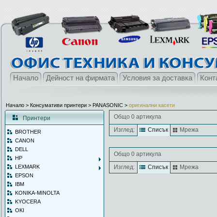
Начало
Дейност на фирмата
Условия за доставка
Конт
Начало
> Консумативи принтери >
PANASONIC
>
оригинални касети
Общо 0 артикула
Принтери
Изглед:
Списък
Мрежа
BROTHER
CANON
DELL
Общо 0 артикула
HP
LEXMARK
Изглед:
Списък
Мрежа
EPSON
IBM
KONIKA-MINOLTA
KYOCERA
OKI