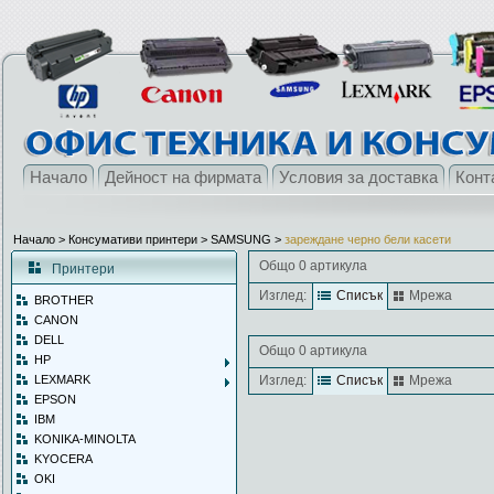
Начало
Дейност на фирмата
Условия за доставка
Конт
Начало
> Консумативи принтери >
SAMSUNG
>
зареждане черно бели касети
Общо 0 артикула
Принтери
Изглед:
Списък
Мрежа
BROTHER
CANON
DELL
Общо 0 артикула
HP
LEXMARK
Изглед:
Списък
Мрежа
EPSON
IBM
KONIKA-MINOLTA
KYOCERA
OKI