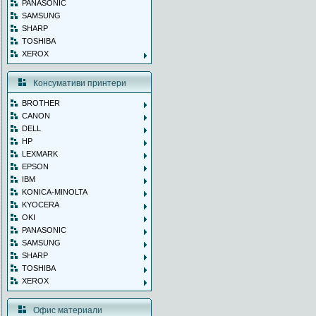
PANASONIC
SAMSUNG
SHARP
TOSHIBA
XEROX
Консумативи принтери
BROTHER
CANON
DELL
HP
LEXMARK
EPSON
IBM
KONICA-MINOLTA
KYOCERA
OKI
PANASONIC
SAMSUNG
SHARP
TOSHIBA
XEROX
Офис материали