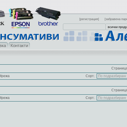
[регистрация]
[забравена пар
вка
Контакти
Страница
Мрежа
Сорт.:
Страница
Мрежа
Сорт.: