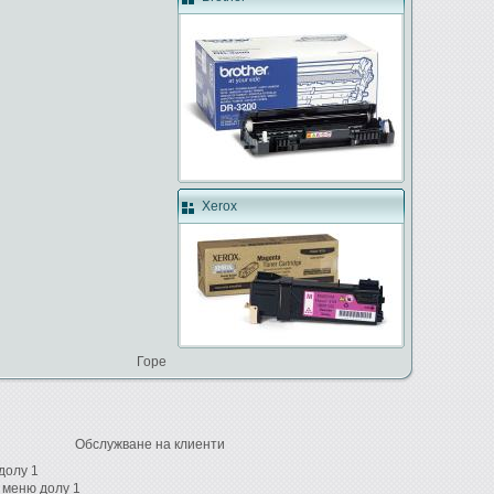
Xerox
Горе
Обслужване на клиенти
долу 1
 меню долу 1