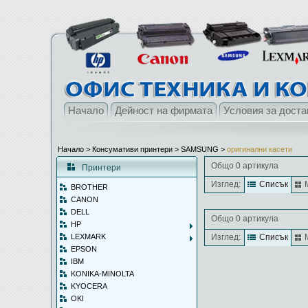
Начало
Дейност на фирмата
Условия за доста
Начало
> Консумативи принтери >
SAMSUNG
>
оригинални касети
Общо 0 артикула
Принтери
Изглед:
Списък
BROTHER
CANON
DELL
Общо 0 артикула
HP
LEXMARK
Изглед:
Списък
EPSON
IBM
KONIKA-MINOLTA
KYOCERA
OKI