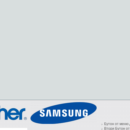
Бутон от меню 
Втори Бутон от