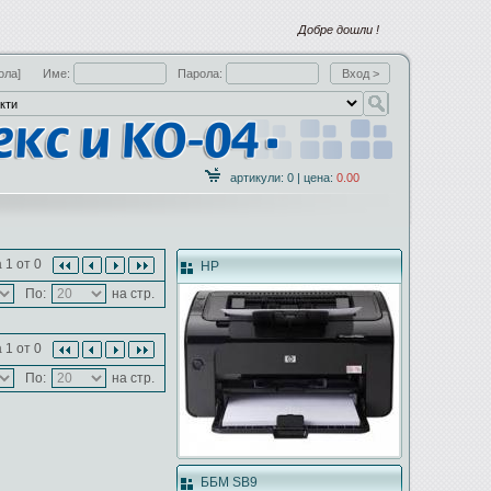
Добре дошли !
ола]
Име:
Парола:
артикули: 0 | цена:
0.00
 1 от 0
HP
По:
на стр.
 1 от 0
По:
на стр.
ББМ SB9