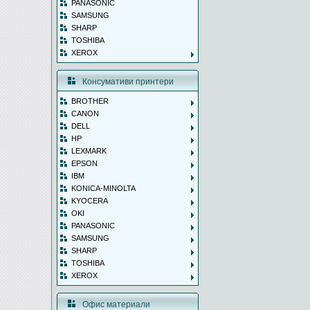
PANASONIC
SAMSUNG
SHARP
TOSHIBA
XEROX
Консумативи принтери
BROTHER
CANON
DELL
HP
LEXMARK
EPSON
IBM
KONICA-MINOLTA
KYOCERA
OKI
PANASONIC
SAMSUNG
SHARP
TOSHIBA
XEROX
Офис материали