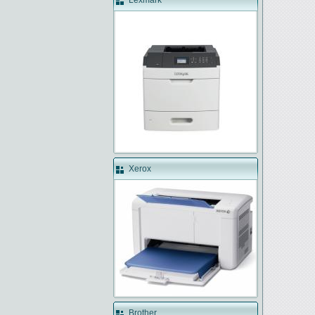
Lexmark
Xerox
Brother