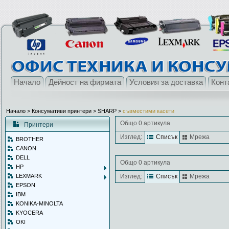
Начало
Дейност на фирмата
Условия за доставка
Конт
Начало
> Консумативи принтери >
SHARP
>
съвместими касети
Общо 0 артикула
Принтери
Изглед:
Списък
Мрежа
BROTHER
CANON
DELL
Общо 0 артикула
HP
LEXMARK
Изглед:
Списък
Мрежа
EPSON
IBM
KONIKA-MINOLTA
KYOCERA
OKI