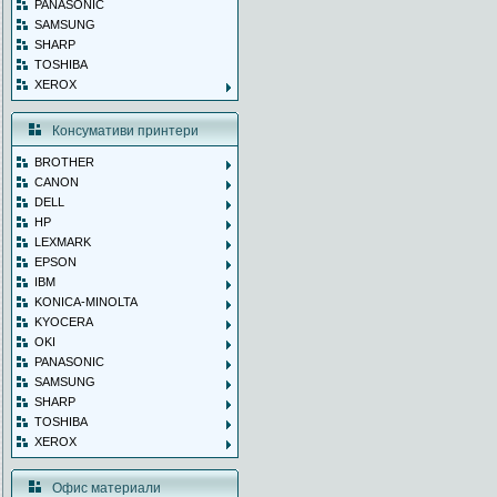
PANASONIC
SAMSUNG
SHARP
TOSHIBA
XEROX
Консумативи принтери
BROTHER
CANON
DELL
HP
LEXMARK
EPSON
IBM
KONICA-MINOLTA
KYOCERA
OKI
PANASONIC
SAMSUNG
SHARP
TOSHIBA
XEROX
Офис материали