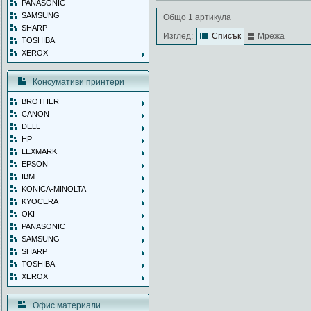
PANASONIC
SAMSUNG
Общо 1 артикула
SHARP
Изглед:
Списък
Мрежа
TOSHIBA
XEROX
Консумативи принтери
BROTHER
CANON
DELL
HP
LEXMARK
EPSON
IBM
KONICA-MINOLTA
KYOCERA
OKI
PANASONIC
SAMSUNG
SHARP
TOSHIBA
XEROX
Офис материали