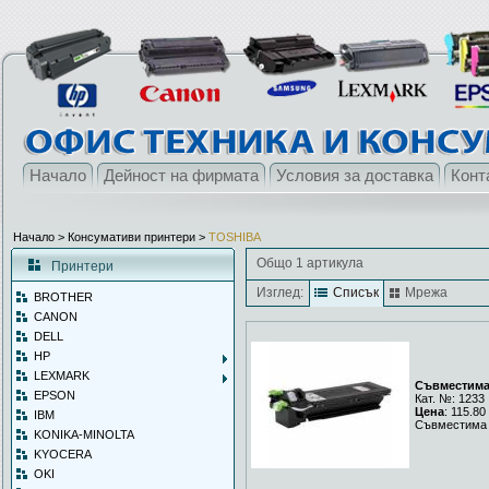
Начало
Дейност на фирмата
Условия за доставка
Конт
Начало
> Консумативи принтери >
TOSHIBA
Общо 1 артикула
Принтери
Изглед:
Списък
Мрежа
BROTHER
CANON
DELL
HP
LEXMARK
Съвместима 
EPSON
Кат. №: 1233
Цена
: 115.80
IBM
Съвместима 
KONIKA-MINOLTA
KYOCERA
OKI