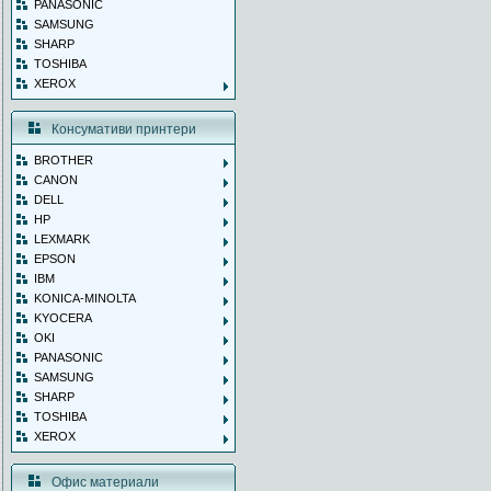
PANASONIC
SAMSUNG
SHARP
TOSHIBA
XEROX
Консумативи принтери
BROTHER
CANON
DELL
HP
LEXMARK
EPSON
IBM
KONICA-MINOLTA
KYOCERA
OKI
PANASONIC
SAMSUNG
SHARP
TOSHIBA
XEROX
Офис материали