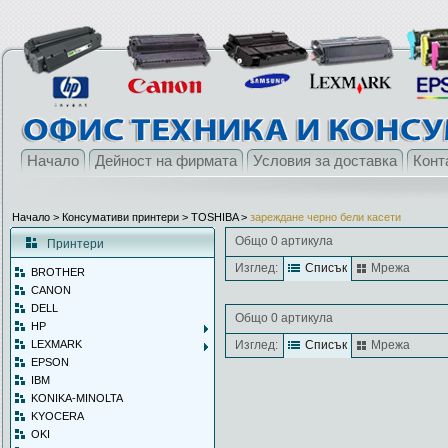
Начало
Дейност на фирмата
Условия за доставка
Конт
Начало
> Консумативи принтери >
TOSHIBA
>
зареждане черно бели касети
Общо 0 артикула
Принтери
Изглед:
Списък
Мрежа
BROTHER
CANON
DELL
Общо 0 артикула
HP
LEXMARK
Изглед:
Списък
Мрежа
EPSON
IBM
KONIKA-MINOLTA
KYOCERA
OKI