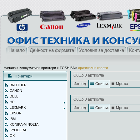
Начало
Дейност на фирмата
Условия за доставка
Конт
Начало
> Консумативи принтери >
TOSHIBA
>
оригинални касети
Общо 0 артикула
Принтери
Изглед:
Списък
Мрежа
BROTHER
CANON
DELL
Общо 0 артикула
HP
LEXMARK
Изглед:
Списък
Мрежа
EPSON
IBM
KONIKA-MINOLTA
KYOCERA
OKI