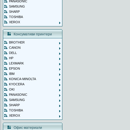
PANASONIC
SAMSUNG
SHARP
TOSHIBA
XEROX
Консумативи принтери
BROTHER
CANON
DELL
HP
LEXMARK
EPSON
IBM
KONICA-MINOLTA
KYOCERA
OKI
PANASONIC
SAMSUNG
SHARP
TOSHIBA
XEROX
Офис материали