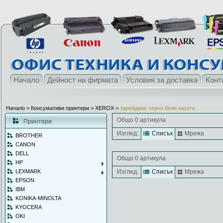
Начало
Дейност на фирмата
Условия за доставка
Конт
Начало
> Консумативи принтери >
XEROX
>
зареждане черно бели касети
Общо 0 артикула
Принтери
Изглед:
Списък
Мрежа
BROTHER
CANON
DELL
Общо 0 артикула
HP
LEXMARK
Изглед:
Списък
Мрежа
EPSON
IBM
KONIKA-MINOLTA
KYOCERA
OKI