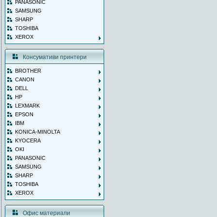
PANASONIC
SAMSUNG
SHARP
TOSHIBA
XEROX
Консумативи принтери
BROTHER
CANON
DELL
HP
LEXMARK
EPSON
IBM
KONICA-MINOLTA
KYOCERA
OKI
PANASONIC
SAMSUNG
SHARP
TOSHIBA
XEROX
Офис материали