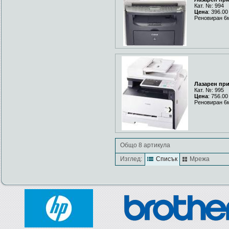
Кат. №: 994
Цена
: 396.00
Реновиран 6
Лазарен пр
Кат. №: 995
Цена
: 756.00
Реновиран 6
Общо 8 артикула
Изглед:
Списък
Мрежа