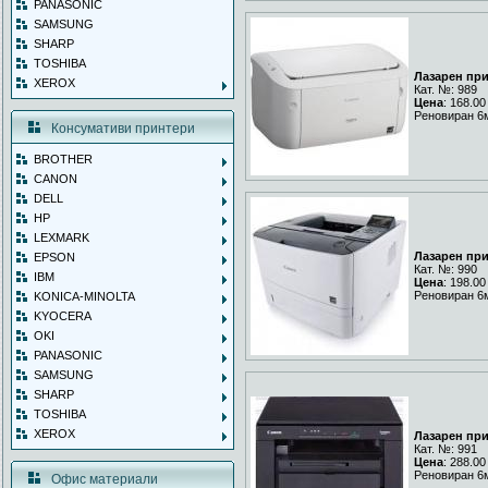
PANASONIC
SAMSUNG
SHARP
TOSHIBA
Лазарен пр
XEROX
Кат. №: 989
Цена
: 168.00
Реновиран 6
Консумативи принтери
BROTHER
CANON
DELL
HP
LEXMARK
Лазарен пр
EPSON
Кат. №: 990
IBM
Цена
: 198.00
Реновиран 6
KONICA-MINOLTA
KYOCERA
OKI
PANASONIC
SAMSUNG
SHARP
TOSHIBA
XEROX
Лазарен пр
Кат. №: 991
Цена
: 288.00
Реновиран 6
Офис материали