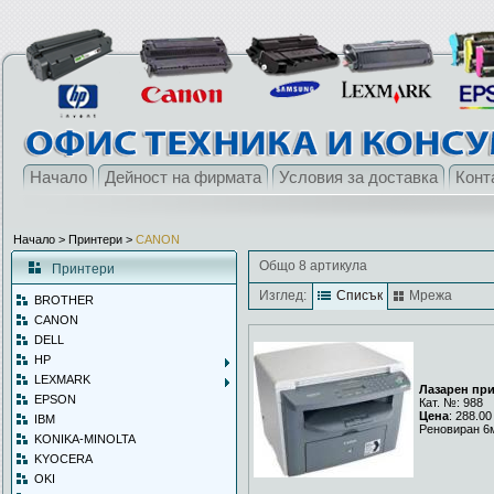
Начало
Дейност на фирмата
Условия за доставка
Конт
Начало
> Принтери >
CANON
Общо 8 артикула
Принтери
Изглед:
Списък
Мрежа
BROTHER
CANON
DELL
HP
LEXMARK
Лазарен пр
EPSON
Кат. №: 988
Цена
: 288.00
IBM
Реновиран 6
KONIKA-MINOLTA
KYOCERA
OKI