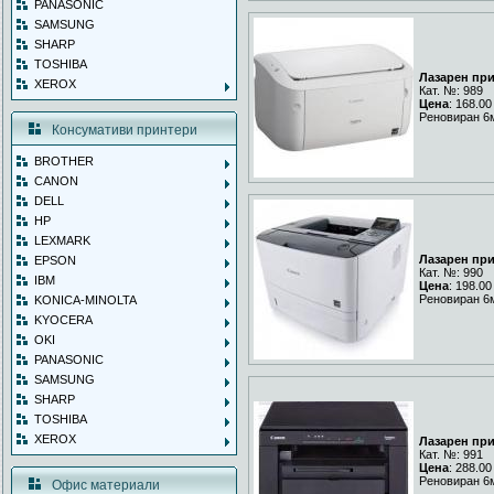
PANASONIC
SAMSUNG
SHARP
TOSHIBA
Лазарен пр
XEROX
Кат. №: 989
Цена
: 168.00
Реновиран 6
Консумативи принтери
BROTHER
CANON
DELL
HP
LEXMARK
Лазарен пр
EPSON
Кат. №: 990
IBM
Цена
: 198.00
Реновиран 6
KONICA-MINOLTA
KYOCERA
OKI
PANASONIC
SAMSUNG
SHARP
TOSHIBA
XEROX
Лазарен пр
Кат. №: 991
Цена
: 288.00
Реновиран 6
Офис материали