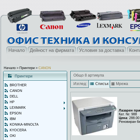
Начало
Дейност на фирмата
Условия за доставка
Конт
Начало
> Принтери >
CANON
Общо 8 артикула
Принтери
Изглед:
Списък
Мрежа
BROTHER
CANON
DELL
HP
LEXMARK
Лазарен пр
EPSON
Кат. №: 988
Цена
: 288.00
IBM
Реновиран 6
KONIKA-MINOLTA
KYOCERA
OKI