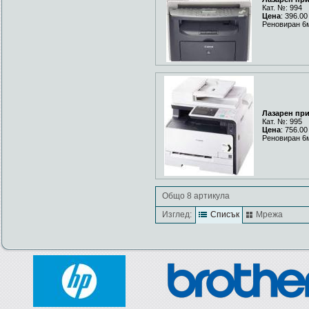
Кат. №: 994
Цена
: 396.00
Реновиран 6
Лазарен пр
Кат. №: 995
Цена
: 756.00
Реновиран 6
Общо 8 артикула
Изглед:
Списък
Мрежа