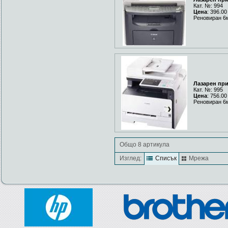
Кат. №: 994
Цена
: 396.00
Реновиран 6
Лазарен пр
Кат. №: 995
Цена
: 756.00
Реновиран 6
Общо 8 артикула
Изглед:
Списък
Мрежа