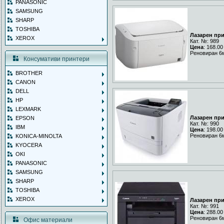
PANASONIC
SAMSUNG
SHARP
TOSHIBA
Лазарен пр
XEROX
Кат. №: 989
Цена
: 168.00
Реновиран 6
Консумативи принтери
BROTHER
CANON
DELL
HP
LEXMARK
Лазарен пр
EPSON
Кат. №: 990
IBM
Цена
: 198.00
Реновиран 6
KONICA-MINOLTA
KYOCERA
OKI
PANASONIC
SAMSUNG
SHARP
TOSHIBA
XEROX
Лазарен пр
Кат. №: 991
Цена
: 288.00
Реновиран 6
Офис материали