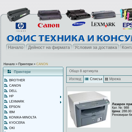
Начало
Дейност на фирмата
Условия за доставка
Конт
Начало
> Принтери >
CANON
Общо 8 артикула
Принтери
Изглед:
Списък
Мрежа
BROTHER
CANON
DELL
HP
LEXMARK
Лазарен пр
EPSON
Кат. №: 988
Цена
: 288.00
IBM
Реновиран 6
KONIKA-MINOLTA
KYOCERA
OKI