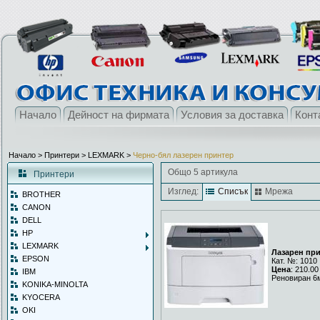
Начало
Дейност на фирмата
Условия за доставка
Конт
Начало
> Принтери >
LEXMARK
>
Черно-бял лазерен принтер
Общо 5 артикула
Принтери
Изглед:
Списък
Мрежа
BROTHER
CANON
DELL
HP
LEXMARK
Лазарен пр
EPSON
Кат. №: 1010
Цена
: 210.00
IBM
Реновиран 6
KONIKA-MINOLTA
KYOCERA
OKI