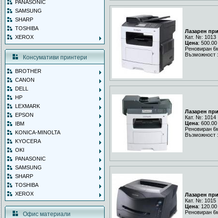
PANASONIC
SAMSUNG
SHARP
TOSHIBA
Лазарен пр
XEROX
Кат. №: 1013
Цена
: 500.00
Реновиран 6
Възможност 
Консумативи принтери
BROTHER
CANON
DELL
HP
LEXMARK
Лазарен при
EPSON
Кат. №: 1014
Цена
: 600.00
IBM
Реновиран 6
KONICA-MINOLTA
Възможност 
KYOCERA
OKI
PANASONIC
SAMSUNG
SHARP
TOSHIBA
XEROX
Лазарен при
Кат. №: 1015
Цена
: 120.00
Реновиран 6
Офис материали