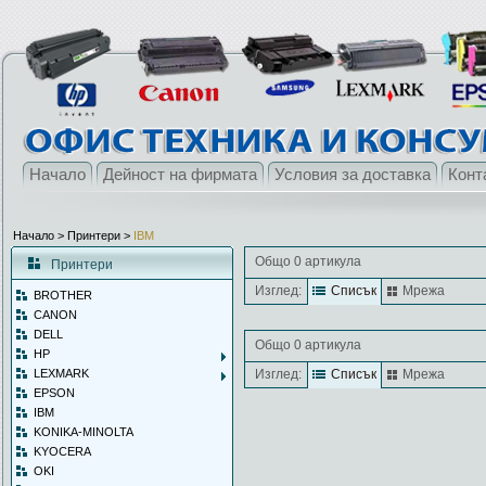
Начало
Дейност на фирмата
Условия за доставка
Конт
Начало
> Принтери >
IBM
Общо 0 артикула
Принтери
Изглед:
Списък
Мрежа
BROTHER
CANON
DELL
Общо 0 артикула
HP
LEXMARK
Изглед:
Списък
Мрежа
EPSON
IBM
KONIKA-MINOLTA
KYOCERA
OKI