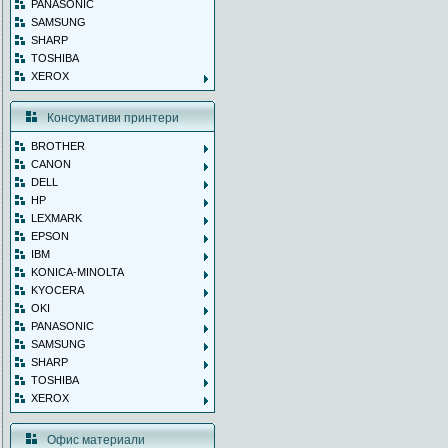
PANASONIC
SAMSUNG
SHARP
TOSHIBA
XEROX
Консумативи принтери
BROTHER
CANON
DELL
HP
LEXMARK
EPSON
IBM
KONICA-MINOLTA
KYOCERA
OKI
PANASONIC
SAMSUNG
SHARP
TOSHIBA
XEROX
Офис материали