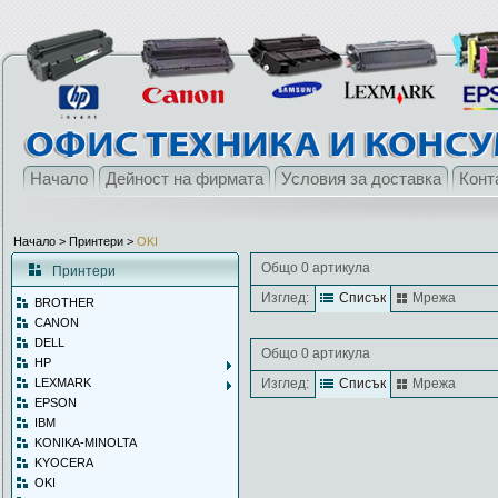
Начало
Дейност на фирмата
Условия за доставка
Конт
Начало
> Принтери >
OKI
Общо 0 артикула
Принтери
Изглед:
Списък
Мрежа
BROTHER
CANON
DELL
Общо 0 артикула
HP
LEXMARK
Изглед:
Списък
Мрежа
EPSON
IBM
KONIKA-MINOLTA
KYOCERA
OKI