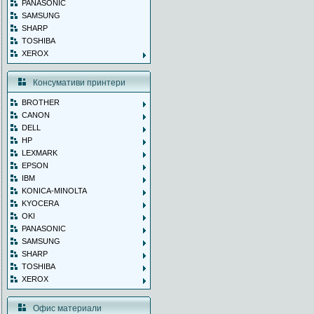
PANASONIC
SAMSUNG
SHARP
TOSHIBA
XEROX
Консумативи принтери
BROTHER
CANON
DELL
HP
LEXMARK
EPSON
IBM
KONICA-MINOLTA
KYOCERA
OKI
PANASONIC
SAMSUNG
SHARP
TOSHIBA
XEROX
Офис материали