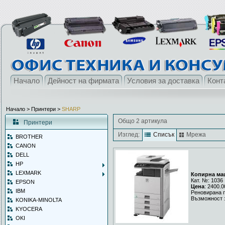
Начало
Дейност на фирмата
Условия за доставка
Конт
Начало
> Принтери >
SHARP
Общо 2 артикула
Принтери
Изглед:
Списък
Мрежа
BROTHER
CANON
DELL
HP
LEXMARK
Копирна ма
Кат. №: 1036
EPSON
Цена
: 2400.0
IBM
Реновирана 
Възможност 
KONIKA-MINOLTA
KYOCERA
OKI