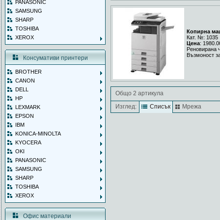
PANASONIC
SAMSUNG
SHARP
TOSHIBA
Копирна ма
XEROX
Кат. №: 1035
Цена
: 1980.0
Реновирана 
Възмоност за
Консумативи принтери
BROTHER
CANON
DELL
Общо 2 артикула
HP
Изглед:
Списък
Мрежа
LEXMARK
EPSON
IBM
KONICA-MINOLTA
KYOCERA
OKI
PANASONIC
SAMSUNG
SHARP
TOSHIBA
XEROX
Офис материали